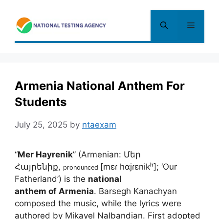
Skip
to
Menu
content
Armenia National Anthem For
Students
July 25, 2025
by
ntaexam
“
Mer Hayrenik
” (Armenian:
Մեր
Հայրենիք
,
[mɛɾ hɑjɾɛnikʰ]
; ‘Our
pronounced
Fatherland’) is the
national
anthem of Armenia
. Barsegh Kanachyan
composed the music, while the lyrics were
authored by Mikayel Nalbandian. First adopted