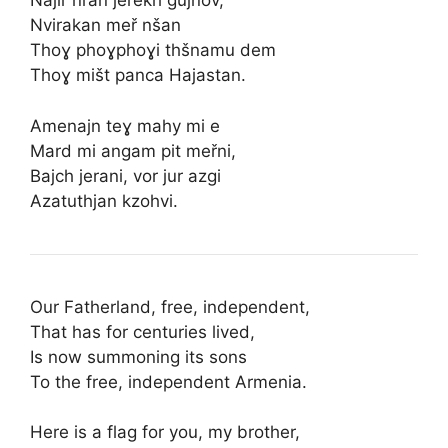
Najir nran jerekh gujnov,
Nvirakan meř nšan
Thoɣ phoɣphoɣi thšnamu dem
Thoɣ mišt panca Hajastan.
Amenajn teɣ mahy mi e
Mard mi angam pit meřni,
Bajch jerani, vor jur azgi
Azatuthjan kzohvi.
Our Fatherland, free, independent,
That has for centuries lived,
Is now summoning its sons
To the free, independent Armenia.
Here is a flag for you, my brother,