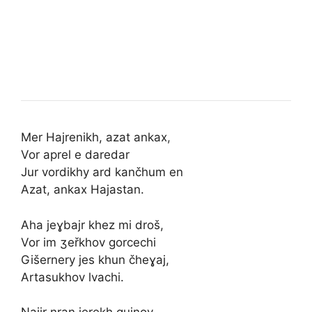
Mer Hajrenikh, azat ankax
,
Vor aprel e daredar
Jur vordikhy ard kančhum en
Azat, ankax Hajastan.
Aha jeɣbajr khez mi droš,
Vor im ʒeřkhov gorcechi
Gišernery jes khun čheɣaj,
Artasukhov lvachi.